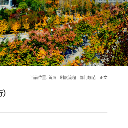
当前位置:
首页
-
制度流程
-
部门规范
- 正文
行）