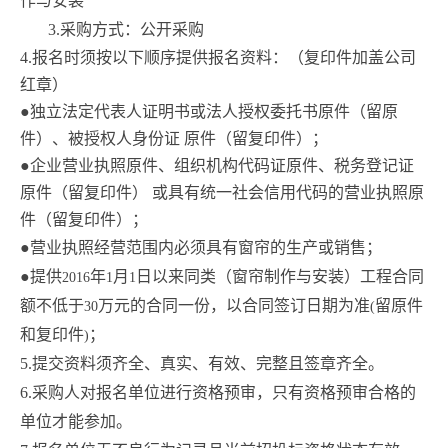
作与安装
3.
采购方式：公开采购
4.
报名时须按以下顺序提供报名资料：（复印件加盖公司
红章）
●独立法定代表人证明书或法人授权委托书原件（留原
件）、被授权人身份证 原件（留复印件）；
●企业营业执照原件、组织机构代码证原件、税务登记证
原件（留复印件） 或具有统一社会信用代码的营业执照原
件（留复印件）；
●营业执照经营范围内必须具有窗帘的生产或销售；
●提供
年
月
日以来同类（窗帘制作与安装）工程合同
2016
1
1
额不低于
万元的合同一份，以合同签订日期为准
留原件
30
(
和复印件
；
)
5.
提交资料须齐全、真实、有效、完整且签章齐全。
6.
采购人对报名单位进行资格预审，只有资格预审合格的
单位才能参加。