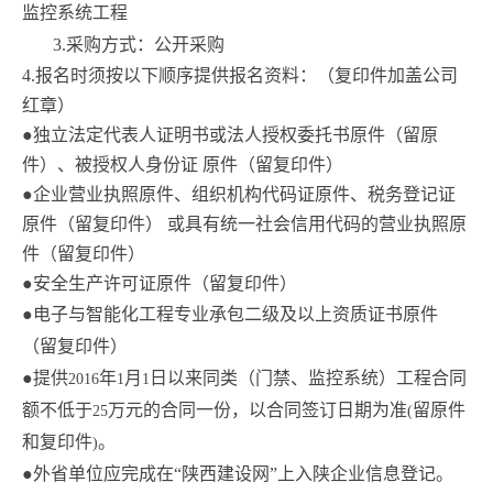
监控系统工程
3.
采购方式：公开采购
4.
报名时须按以下顺序提供报名资料：（复印件加盖公司
红章）
●独立法定代表人证明书或法人授权委托书原件（留原
件）、被授权人身份证 原件（留复印件）
●企业营业执照原件、组织机构代码证原件、税务登记证
原件（留复印件） 或具有统一社会信用代码的营业执照原
件（留复印件）
●安全生产许可证原件（留复印件）
●电子与智能化工程专业承包二级及以上资质证书原件
（留复印件）
●提供
年
月
日以来同类（门禁、监控系统）工程合同
2016
1
1
额不低于
万元的合同一份，以合同签订日期为准
留原件
25
(
和复印件
。
)
●外省单位应完成在“陕西建设网”上入陕企业信息登记。