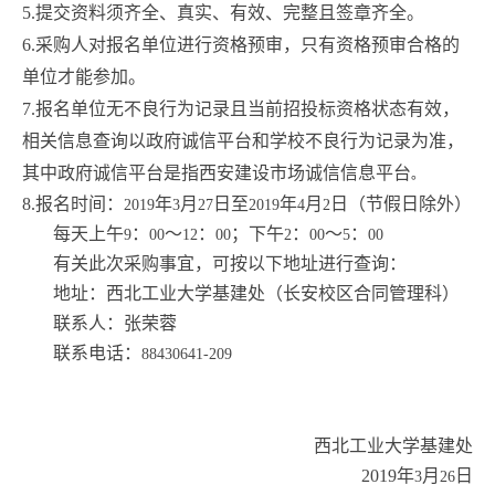
5.
提交资料须齐全、真实、有效、完整且签章齐全。
6.
采购人对报名单位进行资格预审，只有资格预审合格的
单位才能参加。
7.
报名单位无不良行为记录且当前招投标资格状态有效，
相关信息查询以政府诚信平台和学校不良行为记录为准，
其中政府诚信平台是指西安建设市场诚信信息平台
。
8.
报名时间：
年
月
日至
年
月
日（节假日除外）
2019
3
27
2019
4
2
每天上午
：
～
：
；下午
：
～
：
9
00
12
00
2
00
5
00
有关此次采购事宜，可按以下地址进行查询：
地址：西北工业大学基建处（长安校区合同管理科）
联系人：张荣蓉
联系电话：
88430641-209
西北工业大学基建处
2019
年
月
日
3
26