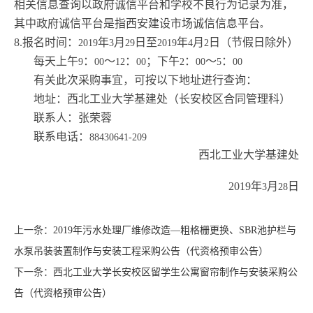
相关信息查询以政府诚信平台和学校不良行为记录为准，
其中政府诚信平台是指西安建设市场诚信信息平台
。
8.
报名时间：
年
月
日至
年
月
日（节假日除外）
2019
3
29
2019
4
2
每天上午
：
～
：
；下午
：
～
：
9
00
12
00
2
00
5
00
有关此次采购事宜，可按以下地址进行查询：
地址：西北工业大学基建处（长安校区合同管理科）
联系人：张荣蓉
联系电话：
88430641-209
西北工业大学基建处
2019
年
月
日
3
28
上一条：
2019年污水处理厂维修改造—粗格栅更换、SBR池护栏与
水泵吊装装置制作与安装工程采购公告（代资格预审公告）
下一条：
西北工业大学长安校区留学生公寓窗帘制作与安装采购公
告（代资格预审公告）