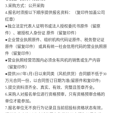
3.
采购方式：公开采购
4.
报名时须按以下顺序提供报名资料：（复印件加盖公司
红章）
●独立法定代表人证明书或法人授权委托书原件（留原
件）、被授权人身份证 原件（留复印件）
●企业营业执照原件、组织机构代码证原件、税务登记证
原件（留复印件） 或具有统一社会信用代码的营业执照原
件（留复印件）
●营业执照经营范围内必须含有风机的销售或生产内容
（留复印件）
●提供
年
月
日以来同类（风机供货）合同额不低于
2017
1
1
30
万元合同一份，以合同签订日期为准
留原件和复印件
(
)
5.
提交资料须齐全、真实、有效、完整且签章齐全。
6.
采购人对报名单位进行资格预审，只有资格预审合格的
单位才能参加。
7.
报名单位无不良行为记录且当前招投标资格状态有效，