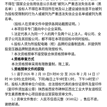
不得在“国家企业信用信息公示系统”被列入严重违法失信名单（黑
名单）；投标人不得在本项目所在地及以上建设诚信信息平台被列
为投标受限制的行为人或被列为严重违法失信企业名单或被列为黑
名单。
（投标人在资审文件中提供各网站截图证明。）
4.本项目非专门面向中小企业采购。
5.法定代表人为同一个人的两个及两个以上法人，母公司、全
资子公司及其控股公司，都不得在本项目招标中同时投标。
6.投标人须为所投配电箱（柜）品牌的设备制造商，并提供所
投变压器品牌制造商出具的有效授权书。
7.本次资格预审不接受联合体资格预审申请。
4.资格审查方式
本次资格预审采用有限数量制，限
7
家。
5
.资格预审文件的获取
5.1 请于2026 年 2 月 10 日9 时00 分 至 2026 年 2 月 14 日 17
时 00 分时(北京时间，下同)每日上午9时至12时， 下午14时至17
时，投标人携带单位介绍信、合法授权代表的身份证原件及复印件
（复印件须加盖公章）陕西省西安市碑林区西北工业大学友谊校区
学生素质教育中心项目部会议室获取资审文件。
5.2 资审文件售价：人民币伍佰元整（¥500元），售后不退，
谢绝邮递。