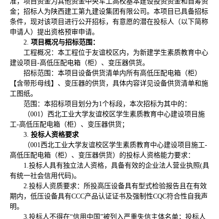
准，项目资金为其他资金中央军工高校基本建设投资资金和自筹资
金；招标人为陕西建工第九建设集团有限公司。本项目已具备招标
条件，现对该项目进行公开招标，有意愿的潜在投标人（以下简称
申请人）提出资格预审申请。
2.
项目概况与招标范围：
工程概况：本工程位于友谊校区内，为新建学生素质教育中心
建设项目-高低压配电箱（柜）、变压器供货。
招标范围：本项目设备供货清单内所有高低压配电箱（柜）
【含带形母线】、变压器的供货，具体内容详见设备供货清单和施
工图纸。
范围：本招标项目划分为1个标段，本次招标为其中的：
（001）西北工业大学友谊校区学生素质教育中心建设项目施
工-高低压配电箱（柜）、变压器供货；
3.
投标人资格要求
（001西北工业大学友谊校区学生素质教育中心建设项目施工-
高低压配电箱（柜）、变压器供货）的投标人资格能力要求：
1.投标人具有独立法人资格，具备有效的企业法人营业执照(具
有统一社会信用代码)。
2.投标人资质要求：所投高压设备具有型式检验报告且在有效
期内，低压设备具有CCC产品认证证书及强制性CQC符合性自我声
明。
3.投标人不得在“信用中国”被列入严重失信主体名单；投标人