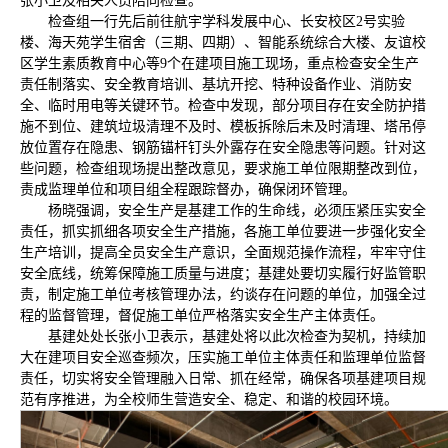
张小卫及相关人员陪同检查。
检查组一行先后前往航宇学科发展中心、长安校区2号实验
楼、海天苑学生宿舍（三期、四期）、智能系统综合大楼、友谊校
区学生素质教育中心等9个在建项目施工现场，重点检查安全生产
责任制落实、安全教育培训、基坑开挖、特种设备作业、消防安
全、临时用电等关键环节。检查中发现，部分项目存在安全防护措
施不到位、建筑垃圾清理不及时、模板拆除后未及时清理、塔吊停
放位置存在隐患、钢筋锚杆钉头外露存在安全隐患等问题。针对这
些问题，检查组现场提出整改意见，要求施工单位限期整改到位，
责成监理单位和项目组全程跟踪督办，确保闭环管理。
杨晓强调，安全生产是基建工作的生命线，必须压紧压实安全
责任，抓实抓细各项安全生产措施，各施工单位要进一步强化安全
生产培训，提高全员安全生产意识，全面规范操作流程，牢牢守住
安全底线，统筹保障施工质量与进度；基建处要切实履行好监管职
责，制定施工单位考核管理办法，约谈存在问题的单位，加强全过
程的监督管理，督促施工单位严格落实安全生产主体责任。
基建处处长张小卫表示，基建处将以此次检查为契机，持续加
大在建项目安全巡查频次，压实施工单位主体责任和监理单位监督
责任，切实将安全管理融入日常、抓在经常，确保各项基建项目规
范有序推进，为全校师生营造安全、稳定、和谐的校园环境。