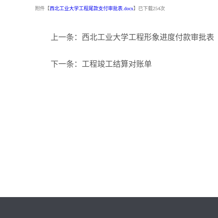
附件【
西北工业大学工程尾款支付审批表.docx
】已下载
254
次
上一条：西北工业大学工程形象进度付款审批表（
下一条：工程竣工结算对账单