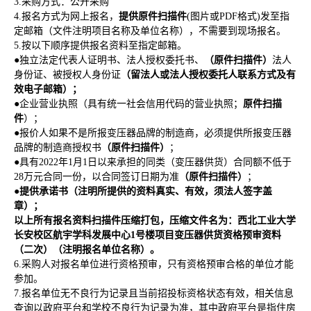
3.采购方式：公开采购
4.报名方式为网上报名，
提供原件扫描件
(图片或PDF格式)发至指
定邮箱（文件注明项目名称及单位名称），不需要到现场报名。
5.按以下顺序提供报名资料至指定邮箱。
●独立法定代表人证明书、法人授权委托书、
（原件扫描件）
法人
身份证、被授权人身份证
（留法人或法人授权委托人联系方式及有
效电子邮箱）；
●企业营业执照（具有统一社会信用代码的营业执照；
原件扫描
件
）；
●报价人如果不是所报变压器品牌的制造商，必须提供所报变压器
品牌的制造商授权书
（原件扫描件）
；
●具有2022年1月1日以来承担的同类（变压器供货）合同额不低于
28万元合同一份，以合同签订日期为准
（原件扫描件）
；
●
提供承诺书（注明所提供的资料真实、有效，须法人签字盖
章）；
以上所有报名资料扫描件压缩打包，压缩文件名为：
西北工业大学
长安校区航宇学科发展中心1号楼项目变压器供货
资格预审资料
（二次）
（注明报名单位名称）。
6.采购人对报名单位进行资格预审，只有资格预审合格的单位才能
参加。
7.报名单位无不良行为记录且当前招投标资格状态有效，相关信息
查询以政府平台和学校不良行为记录为准，其中政府平台是指住房