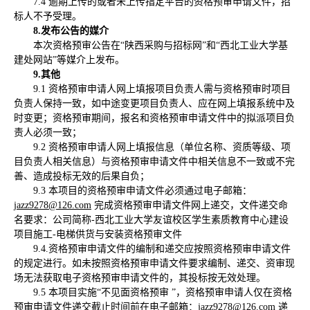
7.4 逾期上传的或者未上传指定平台的资格预审申请文件，招
标人不予受理。
8.发布公告的媒介
本次资格预审公告在“陕西采购与招标网”和“西北工业大学基
建处网站”等媒介上发布。
9
.其他
9.1 资格预审申请人网上填报项目负责人需与资格预审时项目
负责人保持一致，如中途变更项目负责人、应在网上填报系统中及
时变更；资格预审期间，报名和资格预审申请文件中的拟派项目负
责人必须一致；
9.2 资格预审申请人网上填报信息（单位名称、资质等级、项
目负责人相关信息）与资格预审申请文件中相关信息不一致或不完
善、造成投标无效的后果自负；
9.3 本项目的资格预审申请文件必须通过电子邮箱：
jazz9278@126.com
完成资格预审申请文件网上递交，文件递交命
名要求：公司简称-西北工业大学友谊校区学生素质教育中心建设
项目施工-电梯供货与安装资格预审文件
9.4.资格预审申请文件的编制和递交应按照资格预审申请文件
的规定进行。如未按照资格预审申请文件要求编制、递交、资审现
场无法获取电子资格预审申请文件的，其投标按无效处理。
9.5 本项目实施“不见面资格预审 ”，资格预审申请人仅在资格
预审申请文件递交截止时间前在电子邮箱：
jazz9278@126.com
递