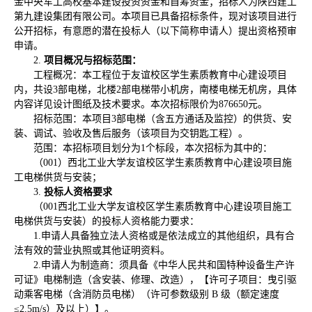
金中央军工高校基本建设投资资金和自筹资金；招标人为陕西建工
第九建设集团有限公司。本项目已具备招标条件，现对该项目进行
公开招标，有意愿的潜在投标人（以下简称申请人）提出资格预审
申请。
2.
项目概况与招标范围：
工程概况：本工程位于友谊校区学生素质教育中心建设项目
内，共设3部电梯，北楼2部电梯带小机房，南楼电梯无机房，具体
内容详见设计图纸及技术要求。本次招标限价为876650元。
招标范围：本项目3部电梯（含五方通话及监控）的供货、安
装、调试、验收及售后服务（该项目为交钥匙工程）。
范围：本招标项目划分为1个标段，本次招标为其中的：
（001）西北工业大学友谊校区学生素质教育中心建设项目施
工电梯供货与安装；
3.
投标人资格要求
（001西北工业大学友谊校区学生素质教育中心建设项目施工
电梯供货与安装）的投标人资格能力要求：
1.申请人具备独立法人资格或是依法成立的其他组织，具有合
法有效的营业执照或其他证明资料。
2.申请人为制造商：须具备《中华人民共和国特种设备生产许
可证》电梯制造（含安装、修理、改造），【许可子项目：曳引驱
动乘客电梯（含消防员电梯）（许可参数级别 B 级（额定速度
≤2.5m/s）及以上）】。