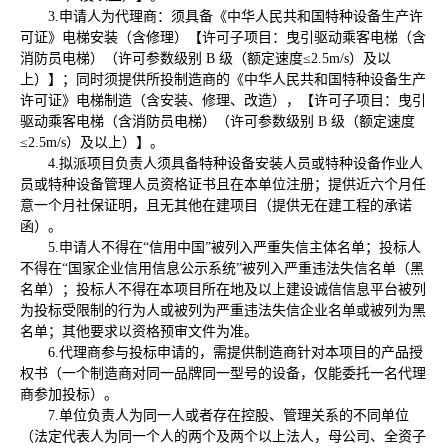
3.申请人为代理商：须具备《中华人民共和国特种设备生产许
可证》电梯安装（含修理）【许可子项目：曳引驱动乘客电梯（含
消防员电梯）（许可参数级别 B 级（额定速度≤2.5m/s）及以
上）】；同时须提供所投制造商的《中华人民共和国特种设备生产
许可证》电梯制造（含安装、修理、改造），【许可子项目：曳引
驱动乘客电梯（含消防员电梯）（许可参数级别 B 级（额定速度
≤2.5m/s）及以上）】。
4.拟派项目负责人须具备特种设备安装人员或特种设备作业人
员或特种设备管理人员资格证书且在本单位注册；提供近六个月任
意一个月社保证明，且无其他在建项目（提供无在建工程的承诺
函）。
5.申请人不得在“信用中国”被列入严重失信主体名单；投标人
不得在“国家企业信用信息公示系统”被列入严重违法失信名单（黑
名单）；投标人不得在本项目所在地及以上建设诚信信息平台被列
为投标受限制的行为人或被列为严重违法失信企业名单或被列为黑
名单；其他要求以资格预审文件为准。
6.代理商参与投标申请的，需提供制造商针对本项目的产品授
权书（一个制造商对同一品牌同一型号的设备，仅能委托一名代理
商参加投标）。
7.单位负责人为同一人或者存在控股、管理关系的不同单位
（法定代表人为同一个人的两个及两个以上法人，母公司、全资子