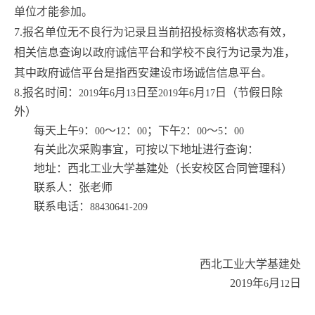
单位才能参加。
7.
报名单位无不良行为记录且当前招投标资格状态有效，
相关信息查询以政府诚信平台和学校不良行为记录为准，
其中政府诚信平台是指西安建设市场诚信信息平台
。
8.
报名时间：
年
月
日至
年
月
日（节假日除
2019
6
13
2019
6
17
外）
每天上午
：
～
：
；下午
：
～
：
9
00
12
00
2
00
5
00
有关此次采购事宜，可按以下地址进行查询：
地址：西北工业大学基建处（长安校区合同管理科）
联系人：张老师
联系电话：
88430641-209
西北工业大学基建处
2019
年
月
日
6
12