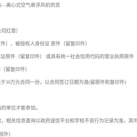
造—离心式空气悬浮风机供货
公司红章）
件）、被授权人身份证 原件（留复印件）
记证原件（留复印件） 或具有统一社会信用代码的营业执照原件
容（留复印件）
低于
30
万元合同一份，以合同签订日期为准
(
留原件和复印件
)
格的单位才能参加。
效，相关信息查询以政府诚信平台和学校不良行为记录为准，其
除外）