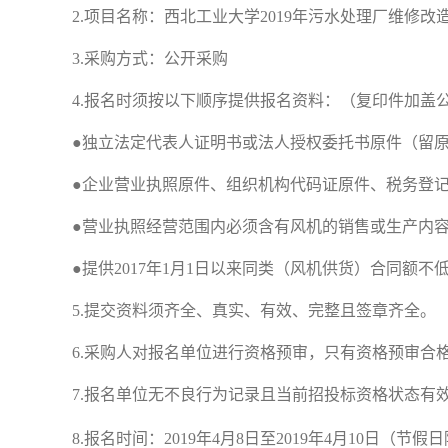
2.
项目名称：西北工业大学
2019
年污水处理厂维修改
3.
采购方式：公开采购
4.
报名时须按以下顺序提供报名资料：（复印件加盖
●独立法定代表人证明书或法人授权委托书原件（留原
●企业营业执照原件、组织机构代码证原件、税务登
●营业执照经营范围内必须含有风机的销售或生产内
●提供
2017
年
1
月
1
日以来同类（风机供货）合同额不
5.
提交资料须齐全、真实、有效、完整且签章齐全。
6.
采购人对报名单位进行资格预审，只有资格预审合
7.
报名单位无不良行为记录且当前招投标资格状态有
8.
报名时间：
2019
年
4
月
8
日至
2019
年
4
月
10
日（节假日