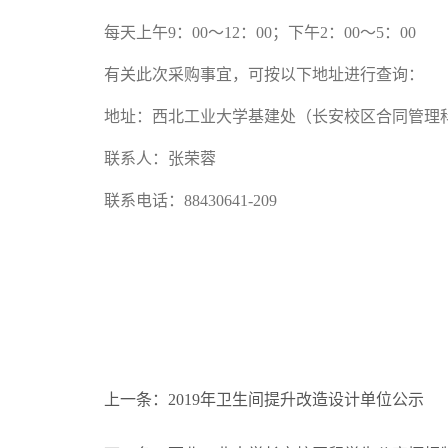
每天上午
9
：
00
～
12
：
00
；下午
2
：
00
～
5
：
00
有关此次采购事宜，可按以下地址进行查询：
地址：西北工业大学基建处（长安校区合同管理
联系人：张荣蓉
联系电话：
88430641-209
上一条：2019年卫生间提升改造设计单位公示