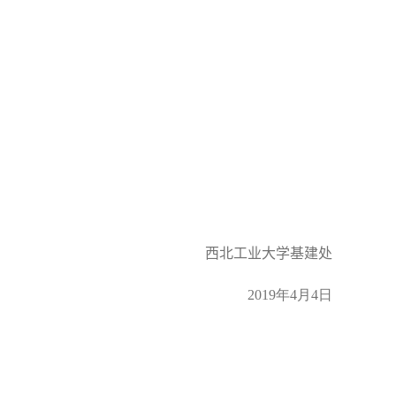
西北工业大学基建处
2019
年
4
月
4
日