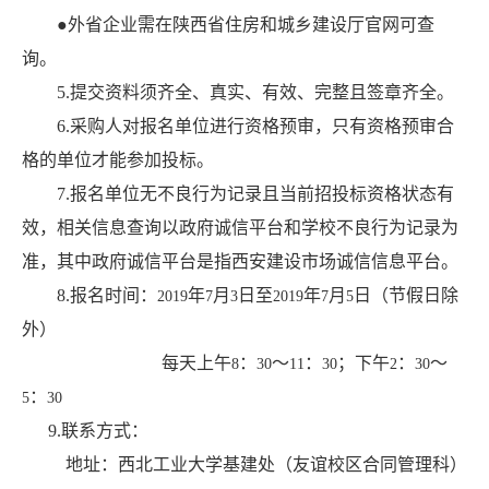
●外省企业需在陕西省住房和城乡建设厅官网可查
询。
5.
提交资料须齐全、真实、有效、完整且签章齐全。
6.
采购人对报名单位进行资格预审，只有资格预审合
格的单位才能参加投标。
7.
报名单位无不良行为记录且当前招投标资格状态有
效，相关信息查询以政府诚信平台和学校不良行为记录为
准，其中政府诚信平台是指西安建设市场诚信信息平台。
8.
报名时间：
年
月
日至
年
月
日（节假日除
2019
7
3
2019
7
5
外）
每天上午
：
～
：
；下午
：
～
8
30
11
30
2
30
：
5
30
9.
联系方式：
地址：西北工业大学基建处（友谊校区合同管理科）