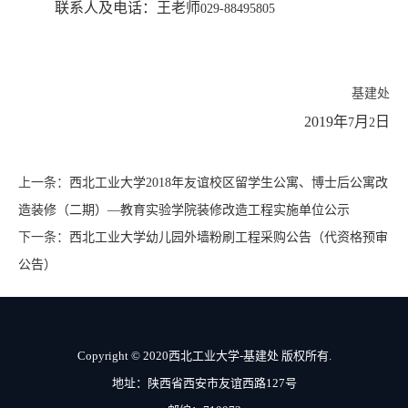
联系人及电话：王老师
029-88495805
基建处
2019
年
月
日
7
2
上一条：
西北工业大学2018年友谊校区留学生公寓、博士后公寓改
造装修（二期）—教育实验学院装修改造工程实施单位公示
下一条：
西北工业大学幼儿园外墙粉刷工程采购公告（代资格预审
公告）
Copyright © 2020西北工业大学-基建处 版权所有.
地址：陕西省西安市友谊西路127号